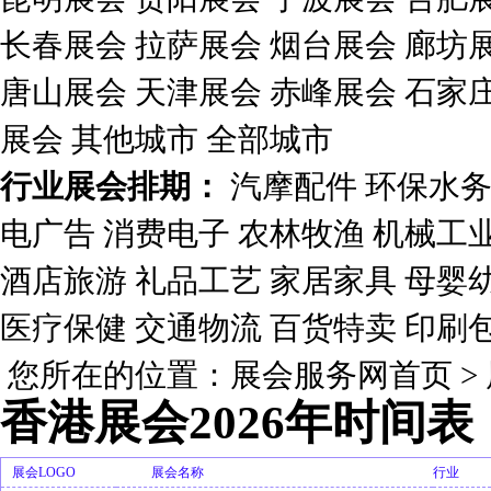
长春展会
拉萨展会
烟台展会
廊坊
唐山展会
天津展会
赤峰展会
石家
展会
其他城市
全部城市
行业展会排期：
汽摩配件
环保水
电广告
消费电子
农林牧渔
机械工
酒店旅游
礼品工艺
家居家具
母婴
医疗保健
交通物流
百货特卖
印刷
您所在的位置：
展会服务网首页
>
香港展会2026年时间表
展会LOGO
展会名称
行业