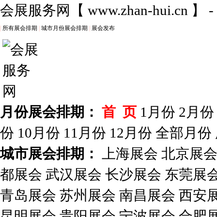
会展服务网
【
www.zhan-hui.cn
】 
|
所有展会排期
|
城市月份展会排期
|
展会发布
月份展会排期：
首 页
1月份
2月份
份
10月份
11月份
12月份
全部月份
城市展会排期：
上海展会
北京展
都展会
武汉展会
长沙展会
东莞展
青岛展会
苏州展会
南昌展会
西安
昆明展会
贵阳展会
宁波展会
合肥