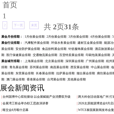
首页
1
共
2
页
31
条
2
下一页
末页
展会月份排期：
|
1月份展会排期
|
2月份展会排期
|
3月份展会排期
|
4月份展会排期
|
展会行业排期：
|
汽摩配件展会排期
|
环保水务展会排期
|
建材五金展会排期
|
能源冶
展会排期
|
安全防护展会排期
|
食品饮料展会排期
|
针纺服饰展会排期
|
酒店旅游展会
期
|
医疗保健展会排期
|
交通物流展会排期
|
百货特卖展会排期
|
印刷包装展会排期
|
展会城市排期：
|
上海展会排期
|
北京展会排期
|
深圳展会排期
|
广州展会排期
|
杭州
排期
|
青岛展会排期
|
苏州展会排期
|
南昌展会排期
|
西安展会排期
|
中山展会排期
|
展会排期
|
东营展会排期
|
长春展会排期
|
拉萨展会排期
|
烟台展会排期
|
廊坊展会排
期
|
澳门展会排期
|
香港展会排期
|
台湾展会排期
|
其他展会排期
展会新闻资讯
|
台州国博中心双轮驱动 以会展赋能产业消费双升级
|
两大科创活动落地广州 打
|
会展湾工联会举办职工思政演讲赛
|
2026太原能源博览会9月
|
喀交会8月喀什启幕
|
WTCE泰国展新闻发布会