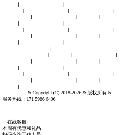
庆展会
|
福州展会
|
厦门展会
|
香港展会
太原展会
|
南京展会
|
青岛展会
|
苏州展会
|
南昌展会
|
西安展
会
|
中山展会
|
临沂展会
|
兰州展会
|
银川展会
|
昆明展会
|
贵
阳展会
|
宁波展会
|
合肥展会
|
澳门展会
沈阳展会
|
济南展会
|
东营展会
|
长春展会
|
拉萨展会
|
烟台展
会
|
廊坊展会
|
大连展会
|
郑州展会
|
南宁展会
|
海口展会
|
唐
山展会
|
天津展会
|
赤峰展会
|
石家庄展会
|
哈尔滨展会
|
台湾展会
|
其他城市展会
|
展会行业：
汽摩配件
|
环保水务
|
建材五金
|
能源冶金
|
通信物
联
|
贸易商业
|
光电广告
|
消费电子
|
农林牧渔
|
机械工业
|
电
子电力
|
安全防护
|
食品饮料
|
针纺服饰
酒店旅游
|
礼品工艺
|
家居家具
|
母婴幼童
|
体育娱闲
|
文化教
育
|
化工橡塑
|
暖通制冷
|
医疗保健
|
交通物流
|
百货特卖
|
印
刷包装
|
其他行业
|
台北宠物展
& Copyright (C) 2018-2026 & 版权所有 &
联系我们
服务热线：171 5986 6406
关于我们
展会服务网
ICP备18062079
号-1
2026展昭台北国际宠物用品展览会
开展时间
：2026.07.03-07.06
展会
展馆
：台北世界贸易中心南港展览馆(北世界贸易中心)
在线客服
本周有优惠和礼品
扫码咨询工作人员