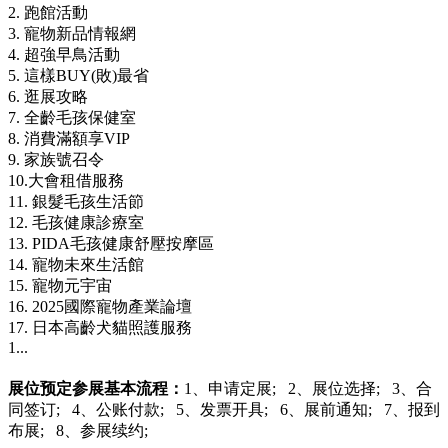
2. 跑館活動
3. 寵物新品情報網
4. 超強早鳥活動
5. 這樣BUY(敗)最省
6. 逛展攻略
7. 全齡毛孩保健室
8. 消費滿額享VIP
9. 家族號召令
10.大會租借服務
11. 銀髮毛孩生活節
12. 毛孩健康診療室
13. PIDA毛孩健康舒壓按摩區
14. 寵物未來生活館
15. 寵物元宇宙
16. 2025國際寵物產業論壇
17. 日本高齡犬貓照護服務
1...
展位预定
参展基本流程：
1、申请定展; 2、展位选择; 3、合
同签订; 4、公账付款; 5、发票开具; 6、展前通知; 7、报到
布展; 8、参展续约;