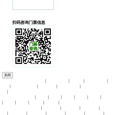
扫码咨询门票信息
关闭
友情链接：
台北宠物展
|
香港贸发局
|
进博会
|
展览馆大全
|
UFI
|
小商品博览会
|
会展中心
|
慕尼黑展览
|
中国国际贸易中
心
|
展会月份：
1月份
|
2月份
|
3月份
|
4月份
|
5月份
|
6月份
|
7月份
|
8月份
|
9月份
|
10月份
|
11月份
|
12月份
展会城市：
上海展会
|
北京展会
|
深圳展会
|
广州展会
|
杭州展
会
|
义乌展会
|
成都展会
|
武汉展会
|
长沙展会
|
东莞展会
|
重