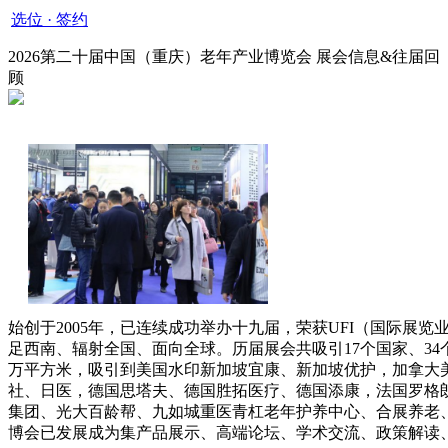
选位 · 签约
2026第二十届中国（重庆）老年产业博览会 展会信息&往届回
顾
始创于2005年，已连续成功举办十九届，荣获UFI（国际展
足西南、辐射全国、面向全球。历届展会共吸引17个国家、34个
万平方米，吸引到美国水印新加坡宜康、新加坡优护，加拿大
社、日医，德国思塔夫、德国胜拓医疗、德国添康，法国罗格
集团、光大百龄帮、九如城重医青杠老年护养中心、合展养老
博会已发展成为集产品展示、高端论坛、学术交流、政策解读、招