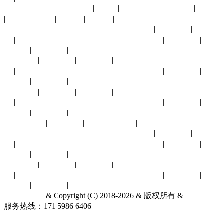
展会月份：
1月份
|
2月份
|
3月份
|
4月份
|
5月份
|
6月份
|
7月份
|
8月份
|
9月份
|
10月份
|
11月份
|
12月份
展会城市：
上海展会
|
北京展会
|
深圳展会
|
广州展会
|
杭州展
会
|
义乌展会
|
成都展会
|
武汉展会
|
长沙展会
|
东莞展会
|
重
庆展会
|
福州展会
|
厦门展会
|
香港展会
太原展会
|
南京展会
|
青岛展会
|
苏州展会
|
南昌展会
|
西安展
会
|
中山展会
|
临沂展会
|
兰州展会
|
银川展会
|
昆明展会
|
贵
阳展会
|
宁波展会
|
合肥展会
|
澳门展会
沈阳展会
|
济南展会
|
东营展会
|
长春展会
|
拉萨展会
|
烟台展
会
|
廊坊展会
|
大连展会
|
郑州展会
|
南宁展会
|
海口展会
|
唐
山展会
|
天津展会
|
赤峰展会
|
石家庄展会
|
哈尔滨展会
|
台湾展会
|
其他城市展会
|
展会行业：
汽摩配件
|
环保水务
|
建材五金
|
能源冶金
|
通信物
联
|
贸易商业
|
光电广告
|
消费电子
|
农林牧渔
|
机械工业
|
电
子电力
|
安全防护
|
食品饮料
|
针纺服饰
酒店旅游
|
礼品工艺
|
家居家具
|
母婴幼童
|
体育娱闲
|
文化教
育
|
化工橡塑
|
暖通制冷
|
医疗保健
|
交通物流
|
百货特卖
|
印
刷包装
|
其他行业
|
重庆老年展
& Copyright (C) 2018-2026 & 版权所有 &
联系我们
服务热线：171 5986 6406
关于我们
展会服务网
ICP备18062079
号-1