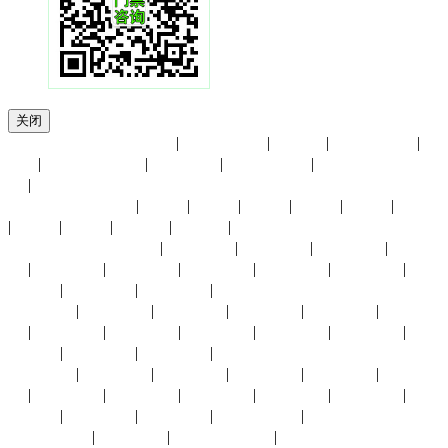
关闭
友情链接：
青岛救捞展
|
香港贸发局
|
进博会
|
展览馆大全
|
UFI
|
小商品博览会
|
会展中心
|
慕尼黑展览
|
中国国际贸易中
心
|
展会月份：
1月份
|
2月份
|
3月份
|
4月份
|
5月份
|
6月份
|
7月份
|
8月份
|
9月份
|
10月份
|
11月份
|
12月份
展会城市：
上海展会
|
北京展会
|
深圳展会
|
广州展会
|
杭州展
会
|
义乌展会
|
成都展会
|
武汉展会
|
长沙展会
|
东莞展会
|
重
庆展会
|
福州展会
|
厦门展会
|
香港展会
太原展会
|
南京展会
|
青岛展会
|
苏州展会
|
南昌展会
|
西安展
会
|
中山展会
|
临沂展会
|
兰州展会
|
银川展会
|
昆明展会
|
贵
阳展会
|
宁波展会
|
合肥展会
|
澳门展会
沈阳展会
|
济南展会
|
东营展会
|
长春展会
|
拉萨展会
|
烟台展
会
|
廊坊展会
|
大连展会
|
郑州展会
|
南宁展会
|
海口展会
|
唐
山展会
|
天津展会
|
赤峰展会
|
石家庄展会
|
哈尔滨展会
|
台湾展会
|
其他城市展会
|