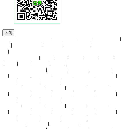
关闭
友情链接：
上海电子展
|
香港贸发局
|
进博会
|
展览馆大全
|
UFI
|
小商品博览会
|
会展中心
|
慕尼黑展览
|
中国国际贸易中
心
|
展会月份：
1月份
|
2月份
|
3月份
|
4月份
|
5月份
|
6月份
|
7月份
|
8月份
|
9月份
|
10月份
|
11月份
|
12月份
展会城市：
上海展会
|
北京展会
|
深圳展会
|
广州展会
|
杭州展
会
|
义乌展会
|
成都展会
|
武汉展会
|
长沙展会
|
东莞展会
|
重
庆展会
|
福州展会
|
厦门展会
|
香港展会
太原展会
|
南京展会
|
青岛展会
|
苏州展会
|
南昌展会
|
西安展
会
|
中山展会
|
临沂展会
|
兰州展会
|
银川展会
|
昆明展会
|
贵
阳展会
|
宁波展会
|
合肥展会
|
澳门展会
沈阳展会
|
济南展会
|
东营展会
|
长春展会
|
拉萨展会
|
烟台展
会
|
廊坊展会
|
大连展会
|
郑州展会
|
南宁展会
|
海口展会
|
唐
山展会
|
天津展会
|
赤峰展会
|
石家庄展会
|
哈尔滨展会
|
台湾展会
|
其他城市展会
|