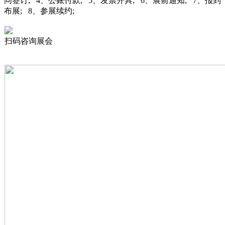
同签订; 4、公账付款; 5、发票开具; 6、展前通知; 7、报到
布展; 8、参展续约;
扫码咨询展会