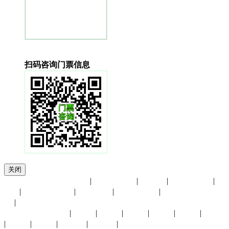
扫码咨询门票信息
关闭
友情链接：
上海面料展
|
香港贸发局
|
进博会
|
展览馆大全
|
UFI
|
小商品博览会
|
会展中心
|
慕尼黑展览
|
中国国际贸易中
心
|
展会月份：
1月份
|
2月份
|
3月份
|
4月份
|
5月份
|
6月份
|
7月份
|
8月份
|
9月份
|
10月份
|
11月份
|
12月份