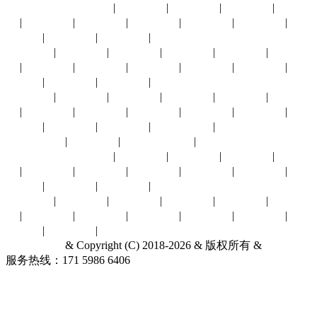
展会城市：
上海展会
|
北京展会
|
深圳展会
|
广州展会
|
杭州展
会
|
义乌展会
|
成都展会
|
武汉展会
|
长沙展会
|
东莞展会
|
重
庆展会
|
福州展会
|
厦门展会
|
香港展会
太原展会
|
南京展会
|
青岛展会
|
苏州展会
|
南昌展会
|
西安展
会
|
中山展会
|
临沂展会
|
兰州展会
|
银川展会
|
昆明展会
|
贵
阳展会
|
宁波展会
|
合肥展会
|
澳门展会
沈阳展会
|
济南展会
|
东营展会
|
长春展会
|
拉萨展会
|
烟台展
会
|
廊坊展会
|
大连展会
|
郑州展会
|
南宁展会
|
海口展会
|
唐
山展会
|
天津展会
|
赤峰展会
|
石家庄展会
|
哈尔滨展会
|
台湾展会
|
其他城市展会
|
展会行业：
汽摩配件
|
环保水务
|
建材五金
|
能源冶金
|
通信物
联
|
贸易商业
|
光电广告
|
消费电子
|
农林牧渔
|
机械工业
|
电
子电力
|
安全防护
|
食品饮料
|
针纺服饰
酒店旅游
|
礼品工艺
|
家居家具
|
母婴幼童
|
体育娱闲
|
文化教
育
|
化工橡塑
|
暖通制冷
|
医疗保健
|
交通物流
|
百货特卖
|
印
刷包装
|
其他行业
|
上海面料展
& Copyright (C) 2018-2026 & 版权所有 &
联系我们
服务热线：171 5986 6406
关于我们
展会服务网
ICP备18062079
号-1
2026中国上海国际纺织面料及辅料（秋冬）博览会
开展时间
：
2026.08.25-08.27
展会展馆
：国家会展中心（上海）(上海市青浦区崧
泽大道333号（展馆北门）)