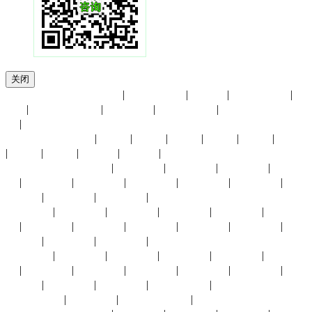
关闭
友情链接：
北京石油展
|
香港贸发局
|
进博会
|
展览馆大全
|
UFI
|
小商品博览会
|
会展中心
|
慕尼黑展览
|
中国国际贸易中
心
|
展会月份：
1月份
|
2月份
|
3月份
|
4月份
|
5月份
|
6月份
|
7月份
|
8月份
|
9月份
|
10月份
|
11月份
|
12月份
展会城市：
上海展会
|
北京展会
|
深圳展会
|
广州展会
|
杭州展
会
|
义乌展会
|
成都展会
|
武汉展会
|
长沙展会
|
东莞展会
|
重
庆展会
|
福州展会
|
厦门展会
|
香港展会
太原展会
|
南京展会
|
青岛展会
|
苏州展会
|
南昌展会
|
西安展
会
|
中山展会
|
临沂展会
|
兰州展会
|
银川展会
|
昆明展会
|
贵
阳展会
|
宁波展会
|
合肥展会
|
澳门展会
沈阳展会
|
济南展会
|
东营展会
|
长春展会
|
拉萨展会
|
烟台展
会
|
廊坊展会
|
大连展会
|
郑州展会
|
南宁展会
|
海口展会
|
唐
山展会
|
天津展会
|
赤峰展会
|
石家庄展会
|
哈尔滨展会
|
台湾展会
|
其他城市展会
|