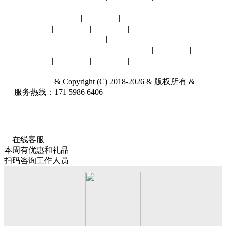
哈尔滨展会
|
台湾展会
|
其他城市展会
|
展会行业：
汽摩配件
|
环保水务
|
建材五金
|
能源冶金
|
通信物
联
|
贸易商业
|
光电广告
|
消费电子
|
农林牧渔
|
机械工业
|
电
子电力
|
安全防护
|
食品饮料
|
针纺服饰
酒店旅游
|
礼品工艺
|
家居家具
|
母婴幼童
|
体育娱闲
|
文化教
育
|
化工橡塑
|
暖通制冷
|
医疗保健
|
交通物流
|
百货特卖
|
印
刷包装
|
其他行业
|
郑州国际车展
& Copyright (C) 2018-2026 & 版权所有 &
联系我
们
服务热线：171 5986 6406
关于我们
展会服务网
ICP备
18062079号-1
2026年第十八届郑州国际汽车展览会暨新能源·智能网联汽车展览会
开展时间
：2026.11.12-11.22
展会展馆
：郑州国际会展中心(中国郑州
市郑东新区商务内环路中央公园1号 )
在线客服
本周有优惠和礼品
扫码咨询工作人员