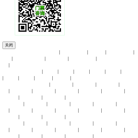
关闭
友情链接：
郑州国际车展
|
香港贸发局
|
进博会
|
展览馆大全
|
UFI
|
小商品博览会
|
会展中心
|
慕尼黑展览
|
中国国际贸易中
心
|
展会月份：
1月份
|
2月份
|
3月份
|
4月份
|
5月份
|
6月份
|
7月份
|
8月份
|
9月份
|
10月份
|
11月份
|
12月份
展会城市：
上海展会
|
北京展会
|
深圳展会
|
广州展会
|
杭州展
会
|
义乌展会
|
成都展会
|
武汉展会
|
长沙展会
|
东莞展会
|
重
庆展会
|
福州展会
|
厦门展会
|
香港展会
太原展会
|
南京展会
|
青岛展会
|
苏州展会
|
南昌展会
|
西安展
会
|
中山展会
|
临沂展会
|
兰州展会
|
银川展会
|
昆明展会
|
贵
阳展会
|
宁波展会
|
合肥展会
|
澳门展会
沈阳展会
|
济南展会
|
东营展会
|
长春展会
|
拉萨展会
|
烟台展
会
|
廊坊展会
|
大连展会
|
郑州展会
|
南宁展会
|
海口展会
|
唐
山展会
|
天津展会
|
赤峰展会
|
石家庄展会
|