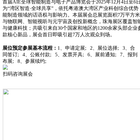
首届AIE全球智能制造与电子产品博览会于2025年12月4日至
为“湾区智造·全球共享”，依托粤港澳大湾区产业科创综合优
能制造领域的话语权与影响力。本届展会总展览面积7万平方米
与物联网、智能视听与元宇宙及创投新概念，珠海展区覆盖智
与健康科技；共吸引来自30个国家和地区的1200余家头部企业
款核心新品，展会首日即吸引超7万人次观众到场。
展位预定
参展基本流程：
1、申请定展; 2、展位选择; 3、合
同签订; 4、公账付款; 5、发票开具; 6、展前通知; 7、报到
布展; 8、参展续约;
扫码咨询展会