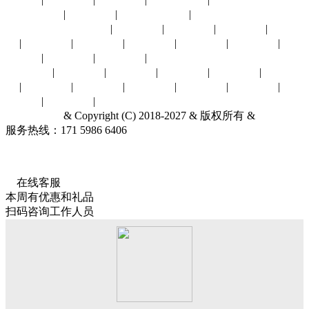
哈尔滨展会
|
台湾展会
|
其他城市展会
|
展会行业：
汽摩配件
|
环保水务
|
建材五金
|
能源冶金
|
通信物
联
|
贸易商业
|
光电广告
|
消费电子
|
农林牧渔
|
机械工业
|
电
子电力
|
安全防护
|
食品饮料
|
针纺服饰
酒店旅游
|
礼品工艺
|
家居家具
|
母婴幼童
|
体育娱闲
|
文化教
育
|
化工橡塑
|
暖通制冷
|
医疗保健
|
交通物流
|
百货特卖
|
印
刷包装
|
其他行业
|
上海汽智展
& Copyright (C) 2018-2027 & 版权所有 &
联系我们
服务热线：171 5986 6406
关于我们
展会服务网
ICP备18062079
号-1
2027年ATC上海国际汽车智能制造技术展览会
开展时间
：2027.06.03-
06.05
展会展馆
：上海新国际博览中心(上海市浦东新区龙阳路2345号)
在线客服
本周有优惠和礼品
扫码咨询工作人员