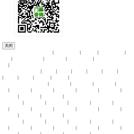
关闭
友情链接：
上海汽智展
|
香港贸发局
|
进博会
|
展览馆大全
|
UFI
|
小商品博览会
|
会展中心
|
慕尼黑展览
|
中国国际贸易中
心
|
展会月份：
1月份
|
2月份
|
3月份
|
4月份
|
5月份
|
6月份
|
7月份
|
8月份
|
9月份
|
10月份
|
11月份
|
12月份
展会城市：
上海展会
|
北京展会
|
深圳展会
|
广州展会
|
杭州展
会
|
义乌展会
|
成都展会
|
武汉展会
|
长沙展会
|
东莞展会
|
重
庆展会
|
福州展会
|
厦门展会
|
香港展会
太原展会
|
南京展会
|
青岛展会
|
苏州展会
|
南昌展会
|
西安展
会
|
中山展会
|
临沂展会
|
兰州展会
|
银川展会
|
昆明展会
|
贵
阳展会
|
宁波展会
|
合肥展会
|
澳门展会
沈阳展会
|
济南展会
|
东营展会
|
长春展会
|
拉萨展会
|
烟台展
会
|
廊坊展会
|
大连展会
|
郑州展会
|
南宁展会
|
海口展会
|
唐
山展会
|
天津展会
|
赤峰展会
|
石家庄展会
|