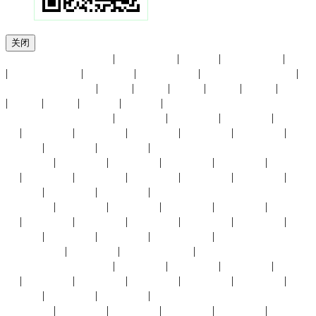
关闭
友情链接：
广东水展
|
香港贸发局
|
进博会
|
展览馆大全
|
UFI
|
小商品博览会
|
会展中心
|
慕尼黑展览
|
中国国际贸易中心
|
展会月份：
1月份
|
2月份
|
3月份
|
4月份
|
5月份
|
6月份
|
7月份
|
8月份
|
9月份
|
10月份
|
11月份
|
12月份
展会城市：
上海展会
|
北京展会
|
深圳展会
|
广州展会
|
杭州展
会
|
义乌展会
|
成都展会
|
武汉展会
|
长沙展会
|
东莞展会
|
重
庆展会
|
福州展会
|
厦门展会
|
香港展会
太原展会
|
南京展会
|
青岛展会
|
苏州展会
|
南昌展会
|
西安展
会
|
中山展会
|
临沂展会
|
兰州展会
|
银川展会
|
昆明展会
|
贵
阳展会
|
宁波展会
|
合肥展会
|
澳门展会
沈阳展会
|
济南展会
|
东营展会
|
长春展会
|
拉萨展会
|
烟台展
会
|
廊坊展会
|
大连展会
|
郑州展会
|
南宁展会
|
海口展会
|
唐
山展会
|
天津展会
|
赤峰展会
|
石家庄展会
|
哈尔滨展会
|
台湾展会
|
其他城市展会
|
展会行业：
汽摩配件
|
环保水务
|
建材五金
|
能源冶金
|
通信物
联
|
贸易商业
|
光电广告
|
消费电子
|
农林牧渔
|
机械工业
|
电
子电力
|
安全防护
|
食品饮料
|
针纺服饰
酒店旅游
|
礼品工艺
|
家居家具
|
母婴幼童
|
体育娱闲
|
文化教