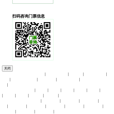
扫码咨询门票信息
关闭
友情链接：
东莞台博会‌
|
香港贸发局
|
进博会
|
展览馆大全
|
UFI
|
小商品博览会
|
会展中心
|
慕尼黑展览
|
中国国际贸易中
心
|
展会月份：
1月份
|
2月份
|
3月份
|
4月份
|
5月份
|
6月份
|
7月份
|
8月份
|
9月份
|
10月份
|
11月份
|
12月份
展会城市：
上海展会
|
北京展会
|
深圳展会
|
广州展会
|
杭州展
会
|
义乌展会
|
成都展会
|
武汉展会
|
长沙展会
|
东莞展会
|
重
庆展会
|
福州展会
|
厦门展会
|
香港展会