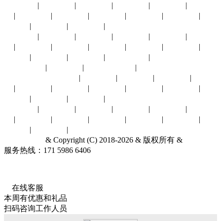
太原展会
|
南京展会
|
青岛展会
|
苏州展会
|
南昌展会
|
西安展
会
|
中山展会
|
临沂展会
|
兰州展会
|
银川展会
|
昆明展会
|
贵
阳展会
|
宁波展会
|
合肥展会
|
澳门展会
沈阳展会
|
济南展会
|
东营展会
|
长春展会
|
拉萨展会
|
烟台展
会
|
廊坊展会
|
大连展会
|
郑州展会
|
南宁展会
|
海口展会
|
唐
山展会
|
天津展会
|
赤峰展会
|
石家庄展会
|
哈尔滨展会
|
台湾展会
|
其他城市展会
|
展会行业：
汽摩配件
|
环保水务
|
建材五金
|
能源冶金
|
通信物
联
|
贸易商业
|
光电广告
|
消费电子
|
农林牧渔
|
机械工业
|
电
子电力
|
安全防护
|
食品饮料
|
针纺服饰
酒店旅游
|
礼品工艺
|
家居家具
|
母婴幼童
|
体育娱闲
|
文化教
育
|
化工橡塑
|
暖通制冷
|
医疗保健
|
交通物流
|
百货特卖
|
印
刷包装
|
其他行业
|
东莞台博会‌
& Copyright (C) 2018-2026 & 版权所有 &
联系我们
服务热线：171 5986 6406
关于我们
展会服务网
ICP备18062079
号-1
2026第十七届东莞台湾名品博览会
开展时间
：2026.09.03-09.06
展会
展馆
：广东现代国际展览中心(广东省东莞市厚街镇家具大道1号)
在线客服
本周有优惠和礼品
扫码咨询工作人员