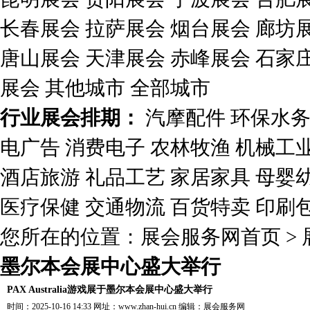
长春展会
拉萨展会
烟台展会
廊坊
唐山展会
天津展会
赤峰展会
石家
展会
其他城市
全部城市
行业展会排期：
汽摩配件
环保水
电广告
消费电子
农林牧渔
机械工
酒店旅游
礼品工艺
家居家具
母婴
医疗保健
交通物流
百货特卖
印刷
您所在的位置：
展会服务网首页
>
墨尔本会展中心盛大举行
PAX Australia游戏展于墨尔本会展中心盛大举行
时间：2025-10-16 14:33 网址：
www.zhan-hui.cn
编辑：
展会服务网