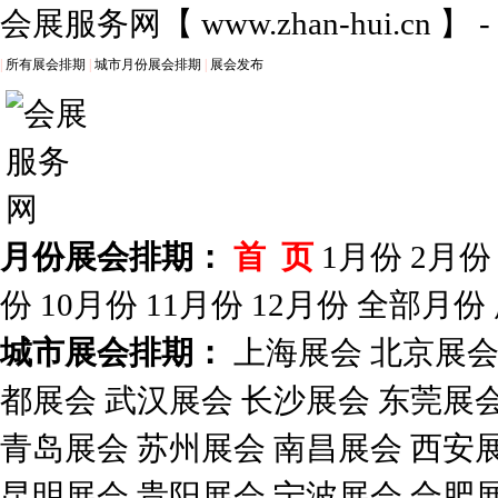
会展服务网
【
www.zhan-hui.cn
】 
|
所有展会排期
|
城市月份展会排期
|
展会发布
月份展会排期：
首 页
1月份
2月份
份
10月份
11月份
12月份
全部月份
城市展会排期：
上海展会
北京展
都展会
武汉展会
长沙展会
东莞展
青岛展会
苏州展会
南昌展会
西安
昆明展会
贵阳展会
宁波展会
合肥