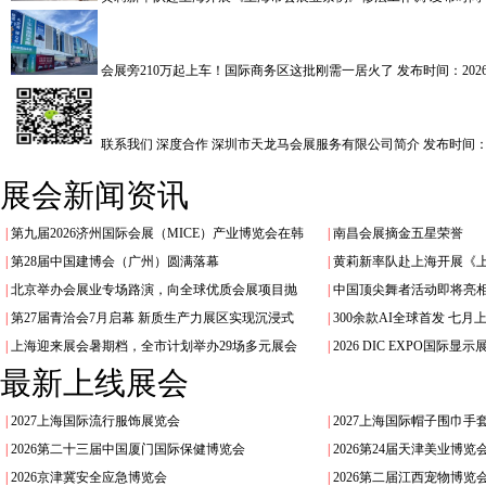
会展旁210万起上车！国际商务区这批刚需一居火了
发布时间：2026.
联系我们 深度合作 深圳市天龙马会展服务有限公司简介
发布时间：20
展会新闻资讯
|
第九届2026济州国际会展（MICE）产业博览会在韩
|
南昌会展摘金五星荣誉
|
第28届中国建博会（广州）圆满落幕
|
黄莉新率队赴上海开展《
|
北京举办会展业专场路演，向全球优质会展项目抛
|
中国顶尖舞者活动即将亮
|
第27届青洽会7月启幕 新质生产力展区实现沉浸式
|
300余款AI全球首发 七
|
上海迎来展会暑期档，全市计划举办29场多元展会
|
2026 DIC EXPO国际
最新上线展会
|
2027上海国际流行服饰展览会
|
2027上海国际帽子围巾手
|
2026第二十三届中国厦门国际保健博览会
|
2026第24届天津美业博
|
2026京津冀安全应急博览会
|
2026第二届江西宠物博览