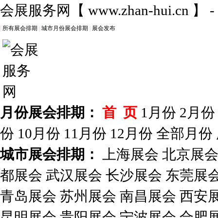
会展服务网
【
www.zhan-hui.cn
】 
|
所有展会排期
|
城市月份展会排期
|
展会发布
月份展会排期：
首 页
1月份
2月份
份
10月份
11月份
12月份
全部月份
城市展会排期：
上海展会
北京展
都展会
武汉展会
长沙展会
东莞展
青岛展会
苏州展会
南昌展会
西安
昆明展会
贵阳展会
宁波展会
合肥