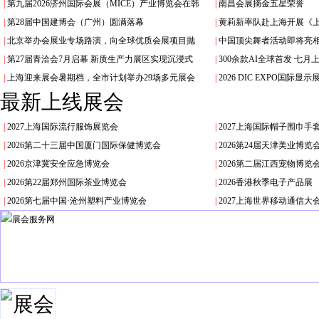
|
第九届2026济州国际会展（MICE）产业博览会在韩
|
南昌会展摘金五星荣誉
|
第28届中国建博会（广州）圆满落幕
|
黄莉新率队赴上海开展《
|
北京举办会展业专场路演，向全球优质会展项目抛
|
中国顶尖舞者活动即将亮
|
第27届青洽会7月启幕 新质生产力展区实现沉浸式
|
300余款AI全球首发 七
|
上海迎来展会暑期档，全市计划举办29场多元展会
|
2026 DIC EXPO国际
最新上线展会
|
2027上海国际流行服饰展览会
|
2027上海国际帽子围巾手
|
2026第二十三届中国厦门国际保健博览会
|
2026第24届天津美业博
|
2026京津冀安全应急博览会
|
2026第二届江西宠物博览
|
2026第22届郑州国际茶业博览会
|
2026香港秋季电子产品展
|
2026第七届中国·沧州塑料产业博览会
|
2027上海世界移动通信大