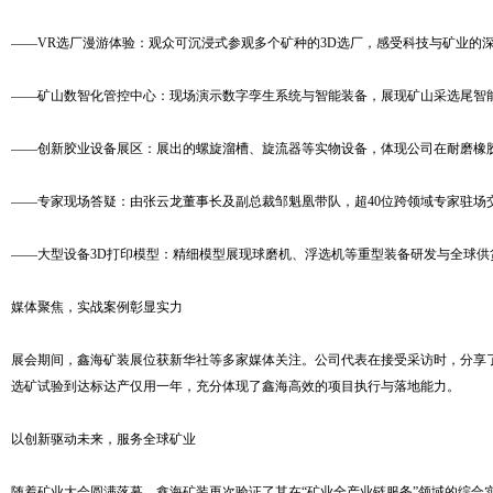
——VR选厂漫游体验：观众可沉浸式参观多个矿种的3D选厂，感受科技与矿业的
——矿山数智化管控中心：现场演示数字孪生系统与智能装备，展现矿山采选尾智
——创新胶业设备展区：展出的螺旋溜槽、旋流器等实物设备，体现公司在耐磨橡
——专家现场答疑：由张云龙董事长及副总裁邹魁凰带队，超40位跨领域专家驻场
——大型设备3D打印模型：精细模型展现球磨机、浮选机等重型装备研发与全球供
媒体聚焦，实战案例彰显实力
展会期间，鑫海矿装展位获新华社等多家媒体关注。公司代表在接受采访时，分享了
选矿试验到达标达产仅用一年，充分体现了鑫海高效的项目执行与落地能力。
以创新驱动未来，服务全球矿业
随着矿业大会圆满落幕，鑫海矿装再次验证了其在“矿业全产业链服务”领域的综合