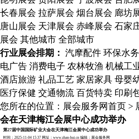
长春展会
拉萨展会
烟台展会
廊坊
唐山展会
天津展会
赤峰展会
石家
展会
其他城市
全部城市
行业展会排期：
汽摩配件
环保水
电广告
消费电子
农林牧渔
机械工
酒店旅游
礼品工艺
家居家具
母婴
医疗保健
交通物流
百货特卖
印刷
您所在的位置：
展会服务网首页
>
会在天津梅江会展中心成功举办
第27届中国国际矿业大会在天津梅江会展中心成功举办
时间：2025-11-04 15:37 网址：
www.zhan-hui.cn
编辑：
展会服务网