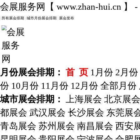
会展服务网
【
www.zhan-hui.cn
】 
|
所有展会排期
|
城市月份展会排期
|
展会发布
月份展会排期：
首 页
1月份
2月份
份
10月份
11月份
12月份
全部月份
城市展会排期：
上海展会
北京展
都展会
武汉展会
长沙展会
东莞展
青岛展会
苏州展会
南昌展会
西安
昆明展会
贵阳展会
宁波展会
合肥