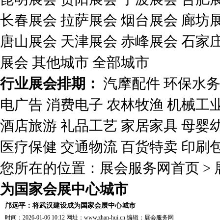
长春展会
拉萨展会
烟台展会
廊坊
唐山展会
天津展会
赤峰展会
石家
展会
其他城市
全部城市
行业展会排期：
汽摩配件
环保水
电广告
消费电子
农林牧渔
机械工
酒店旅游
礼品工艺
家居家具
母婴
医疗保健
交通物流
百货特卖
印刷
您所在的位置：
展会服务网首页
>
为国家会展中心城市
邝远平：将武汉建设成为国家会展中心城市
时间：2026-01-06 10:12 网址：
www.zhan-hui.cn
编辑：
展会服务网