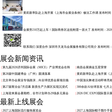
黄莉新率队赴上海开展《上海市会展业条例》修法工作调
发布时间：2
会展旁210万起上车！国际商务区这批刚需一居火了
发布时间：2026.
联系我们 深度合作 深圳市天龙马会展服务有限公司简介
发布时间：20
展会新闻资讯
|
第九届2026济州国际会展（MICE）产业博览会在韩
|
南昌会展摘金五星荣誉
|
第28届中国建博会（广州）圆满落幕
|
黄莉新率队赴上海开展《
|
北京举办会展业专场路演，向全球优质会展项目抛
|
中国顶尖舞者活动即将亮
|
第27届青洽会7月启幕 新质生产力展区实现沉浸式
|
300余款AI全球首发 七
|
上海迎来展会暑期档，全市计划举办29场多元展会
|
2026 DIC EXPO国际
最新上线展会
|
2027上海国际流行服饰展览会
|
2027上海国际帽子围巾手