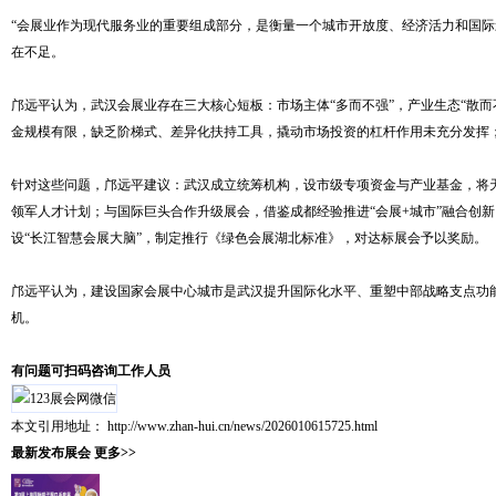
“会展业作为现代服务业的重要组成部分，是衡量一个城市开放度、经济活力和国际影
在不足。
邝远平认为，武汉会展业存在三大核心短板：市场主体“多而不强”，产业生态“散而
金规模有限，缺乏阶梯式、差异化扶持工具，撬动市场投资的杠杆作用未充分发挥；
针对这些问题，邝远平建议：武汉成立统筹机构，设市级专项资金与产业基金，将天
领军人才计划；与国际巨头合作升级展会，借鉴成都经验推进“会展+城市”融合创
设“长江智慧会展大脑”，制定推行《绿色会展湖北标准》，对达标展会予以奖励。
邝远平认为，建设国家会展中心城市是武汉提升国际化水平、重塑中部战略支点功
机。
有问题可扫码咨询工作人员
本文引用地址：
http://www.zhan-hui.cn/news/2026010615725.html
最新发布展会
更多>>