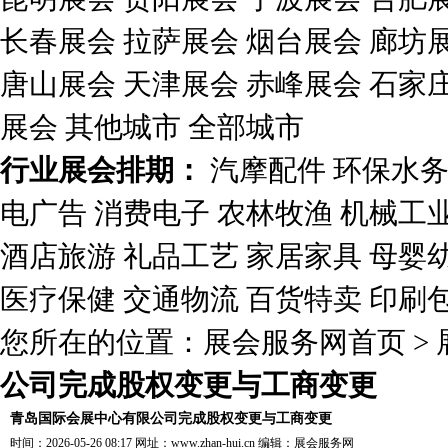
长春展会
拉萨展会
烟台展会
廊坊
唐山展会
天津展会
赤峰展会
石家
展会
其他城市
全部城市
行业展会排期：
汽摩配件
环保水
电广告
消费电子
农林牧渔
机械工
酒店旅游
礼品工艺
家居家具
母婴
医疗保健
交通物流
百货特卖
印刷
您所在的位置：
展会服务网首页
>
公司完成股权变更与工商变更
青岛国际会展中心有限公司完成股权变更与工商变更
时间：2026-05-26 08:17 网址：
www.zhan-hui.cn
编辑：
展会服务网