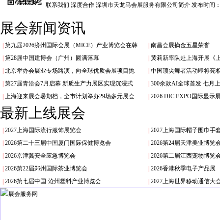
联系我们 深度合作 深圳市天龙马会展服务有限公司简介
发布时间：20
展会新闻资讯
|
第九届2026济州国际会展（MICE）产业博览会在韩
|
南昌会展摘金五星荣誉
|
第28届中国建博会（广州）圆满落幕
|
黄莉新率队赴上海开展《
|
北京举办会展业专场路演，向全球优质会展项目抛
|
中国顶尖舞者活动即将亮
|
第27届青洽会7月启幕 新质生产力展区实现沉浸式
|
300余款AI全球首发 七
|
上海迎来展会暑期档，全市计划举办29场多元展会
|
2026 DIC EXPO国际
最新上线展会
|
2027上海国际流行服饰展览会
|
2027上海国际帽子围巾手
|
2026第二十三届中国厦门国际保健博览会
|
2026第24届天津美业博
|
2026京津冀安全应急博览会
|
2026第二届江西宠物博览
|
2026第22届郑州国际茶业博览会
|
2026香港秋季电子产品展
|
2026第七届中国·沧州塑料产业博览会
|
2027上海世界移动通信大