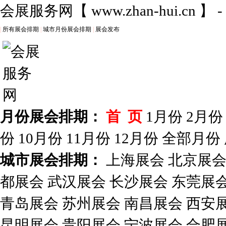
会展服务网
【
www.zhan-hui.cn
】 
|
所有展会排期
|
城市月份展会排期
|
展会发布
月份展会排期：
首 页
1月份
2月份
份
10月份
11月份
12月份
全部月份
城市展会排期：
上海展会
北京展
都展会
武汉展会
长沙展会
东莞展
青岛展会
苏州展会
南昌展会
西安
昆明展会
贵阳展会
宁波展会
合肥