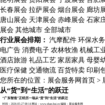
长春展会
拉萨展会
烟台展会
廊坊
唐山展会
天津展会
赤峰展会
石家
展会
其他城市
全部城市
行业展会排期：
汽摩配件
环保水
电广告
消费电子
农林牧渔
机械工
酒店旅游
礼品工艺
家居家具
母婴
医疗保健
交通物流
百货特卖
印刷
您所在的位置：
展会服务网首页
>
从“货”到“生活”的跃迁
“广东智造”正经历一场从“货”到“生活”的跃迁
时间：2026-05-27 08:14 网址：
www.zhan-hui.cn
编辑：
展会服务网