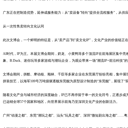
广东正在把制造优势，延伸成服务能力：从“卖设备”转向“提供全流程服务”，从
从一次性售卖转向文化认同
此次文博会，一个鲜明的特征是，从“卖产品”到“卖文化IP”，文化产业的价值链正
AI时代，IP为王。本届文博会期间，奶龙、小黄鸭等多个顶流IP在前海展区集中亮相前海
象、B.Duck、迷你玩等多家游戏与潮玩企业，为观众带来一场“潮流IP+前沿科技
文博会期间，拼酷、摩动核、顺林、千臣等多家企业在东莞展厅纷纷亮相，集中展
拼装技艺，以海军109号万吨级驱逐舰东莞舰为原型设计制造的“东莞舰”，展现了
随着文化产业与城市经济的深度融合，IP已不再停留于单一的文化符号，正逐步成
已远销全球57个国家和地区，向世界展示前海乃至深圳文化产业的创新活力。
广州“动漫之都”、东莞“潮玩之都”、汕头“玩具之都”、深圳“微短剧出海之都”…