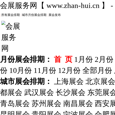
会展服务网
【
www.zhan-hui.cn
】 
|
所有展会排期
|
城市月份展会排期
|
展会发布
月份展会排期：
首 页
1月份
2月份
份
10月份
11月份
12月份
全部月份
城市展会排期：
上海展会
北京展
都展会
武汉展会
长沙展会
东莞展
青岛展会
苏州展会
南昌展会
西安
昆明展会
贵阳展会
宁波展会
合肥