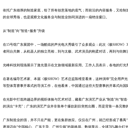
依托广东雄厚的制造家底，给了所有创意落地的底气；而前沿的内容服务，又给制造
的全球秀场，也是观察文化服务业与制造业协同演进的一扇绝佳窗口。
从“制造”向“智造+服务”升级
在15号馆广东展团中，一场酷炫的声光电大秀吸引了众多观众：此次《极SHOW》3
者同台共舞，从机器人的独立亮相，到与太极、武术演员的刚柔对话，再到与街舞演
光峰科技则现场展示了激光显示在文旅领域最新应用。工作人员表示，各地的灯光
有些信息参考自会展服务网(https://www.zhan-hui.cn/)
在著名编导艺术家、本届《极SHOW》艺术总监陈维亚看来，这种演绎“完全用声
等型体育赛事开幕式的导演工作，在他看来，中国通过这些大型赛事的开幕式向国
在光影中打造跨越边界的视听体验与艺术对话，藏着广东演艺产业从“制造”向“智
的演出“卡壳”；广东的演艺产业并非靠单个爆款剧目突然出圈，而是背靠一条完整的
广东制造业的强，并不只在产能，更在集群效应。仅仅在广州，就已经形成了番禺“光
逐渐迈向“中国核心、广东主导、广州引领”的新格局。数据显示，全球70%舞台灯光