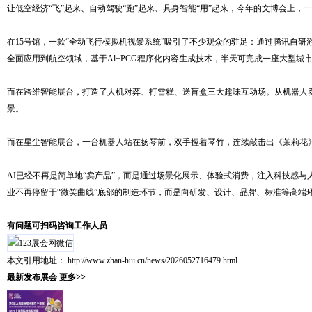
让低空经济“飞”起来、自动驾驶“跑”起来、具身智能“用”起来，今年的文博会上，
在15号馆，一款“全动飞行模拟机视景系统”吸引了不少观众的驻足：通过腾讯自
全面应用到航空领域，基于Al+PCG程序化内容生成技术，半天可完成一座大型城
而在跨维智能展台，打造了人机对弈、打雪糕、送盲盒三大趣味互动场。从机器人
景。
有些信息参考自会展服务网(https://www.zhan-hui.cn/)
而在星尘智能展台，一台机器人站在扬琴前，双手握着琴竹，连续敲击出《茉莉花》
AI已经不再是简单地“卖产品”，而是通过场景化展示、体验式消费，注入科技感与
业不再停留于“微笑曲线”底部的制造环节，而是向研发、设计、品牌、标准等高端环节
有问题可扫码咨询工作人员
本文引用地址：
http://www.zhan-hui.cn/news/2026052716479.html
最新发布展会
更多>>