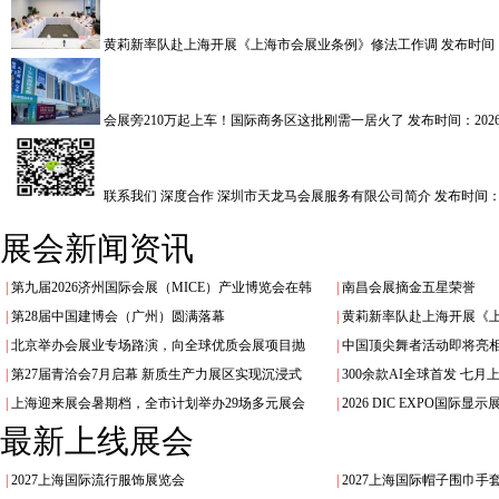
黄莉新率队赴上海开展《上海市会展业条例》修法工作调
发布时间：2
会展旁210万起上车！国际商务区这批刚需一居火了
发布时间：2026.
联系我们 深度合作 深圳市天龙马会展服务有限公司简介
发布时间：20
展会新闻资讯
|
第九届2026济州国际会展（MICE）产业博览会在韩
|
南昌会展摘金五星荣誉
|
第28届中国建博会（广州）圆满落幕
|
黄莉新率队赴上海开展《
|
北京举办会展业专场路演，向全球优质会展项目抛
|
中国顶尖舞者活动即将亮
|
第27届青洽会7月启幕 新质生产力展区实现沉浸式
|
300余款AI全球首发 七
|
上海迎来展会暑期档，全市计划举办29场多元展会
|
2026 DIC EXPO国际
最新上线展会
|
2027上海国际流行服饰展览会
|
2027上海国际帽子围巾手