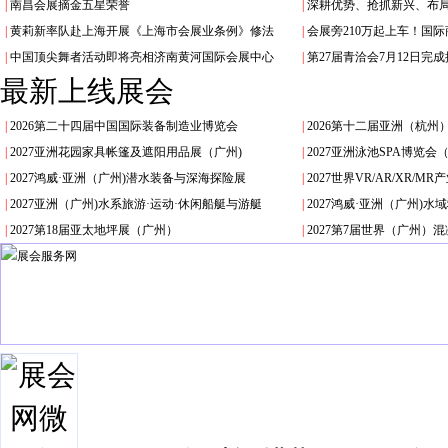
|
南昌会展摘金五星荣誉
|
深耕优势、抢抓新兴、布局
|
黄莉新率队赴上海开展《上海市会展业条例》修法
|
会展旁210万起上车！国
|
中国顶尖舞者活动即将亮相济南黄河国际会展中心
|
第27届青洽会7月12日完
最新上线展会
|
2026第二十四届中国国际装备制造业博览会
|
2026第十二届亚洲（杭州
|
2027亚洲花园家具帐篷及遮阳用品展（广州)
|
2027亚洲泳池SPA博览会
|
2027鸿威·亚洲（广州)潜水装备与深海探险展
|
2027世界VR/AR/XR/
|
2027亚洲（广州)水系旅游·运动·休闲船艇与游艇
|
2027鸿威·亚洲（广州)
|
2027第18届亚太地坪展（广州）
|
2027第7届世界（广州）