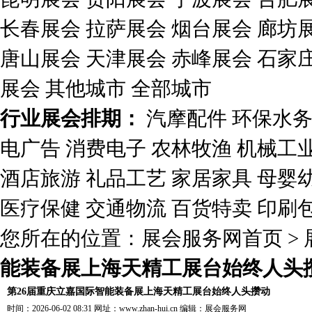
长春展会
拉萨展会
烟台展会
廊坊
唐山展会
天津展会
赤峰展会
石家
展会
其他城市
全部城市
行业展会排期：
汽摩配件
环保水
电广告
消费电子
农林牧渔
机械工
酒店旅游
礼品工艺
家居家具
母婴
医疗保健
交通物流
百货特卖
印刷
您所在的位置：
展会服务网首页
>
能装备展上海天精工展台始终人头
第26届重庆立嘉国际智能装备展上海天精工展台始终人头攒动
时间：2026-06-02 08:31 网址：
www.zhan-hui.cn
编辑：
展会服务网