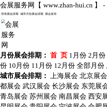
会展服务网
【
www.zhan-hui.cn
】 
|
所有展会排期
|
城市月份展会排期
|
展会发布
月份展会排期：
首 页
1月份
2月份
份
10月份
11月份
12月份
全部月份
城市展会排期：
上海展会
北京展
都展会
武汉展会
长沙展会
东莞展
青岛展会
苏州展会
南昌展会
西安
昆明展会
贵阳展会
宁波展会
合肥